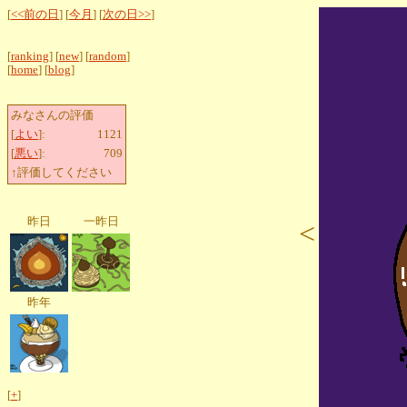
[
<<前の日
] [
今月
] [
次の日>>
]
[
ranking
] [
new
] [
random
]
[
home
] [
blog
]
みなさんの評価
[
よい
]:
1121
[
悪い
]:
709
↑評価してください
昨日
一昨日
<
昨年
[
+
]