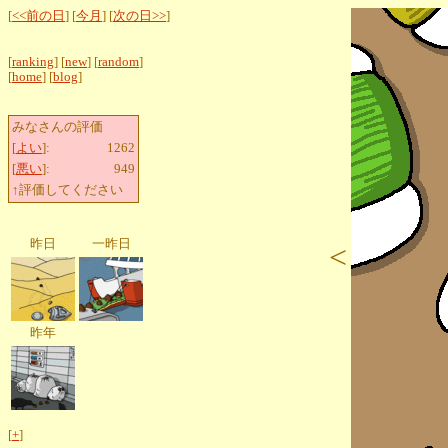
[
<<前の日
] [
今月
] [
次の日>>
]
[
ranking
] [
new
] [
random
]
[
home
] [
blog
]
みなさんの評価
[
よい
]:
1262
[
悪い
]:
949
↑評価してください
昨日
一昨日
<
昨年
[
+
]