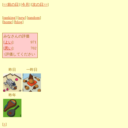
[
<<前の日
] [
今月
] [
次の日>>
]
[
ranking
] [
new
] [
random
]
[
home
] [
blog
]
みなさんの評価
[
よい
]:
971
[
悪い
]:
702
↑評価してください
昨日
一昨日
昨年
[
+
]