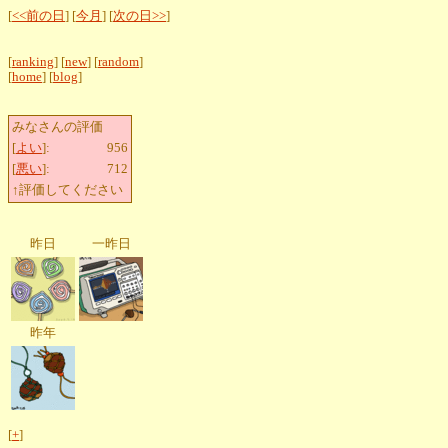
[
<<前の日
] [
今月
] [
次の日>>
]
[
ranking
] [
new
] [
random
]
[
home
] [
blog
]
みなさんの評価
[
よい
]:
956
[
悪い
]:
712
↑評価してください
昨日
一昨日
昨年
[
+
]