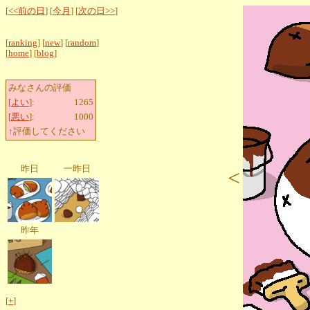
[
<<前の日
] [
今月
] [
次の日>>
]
[
ranking
] [
new
] [
random
]
[
home
] [
blog
]
みなさんの評価
[
よい
]:
1265
[
悪い
]:
1000
↑評価してください
昨日
一昨日
<
昨年
[
+
]