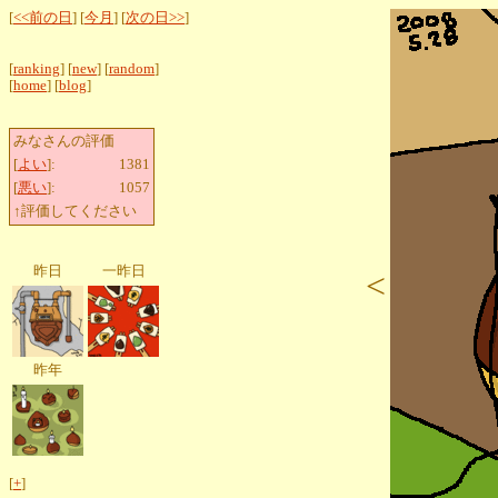
[
<<前の日
] [
今月
] [
次の日>>
]
[
ranking
] [
new
] [
random
]
[
home
] [
blog
]
みなさんの評価
[
よい
]:
1381
[
悪い
]:
1057
↑評価してください
昨日
一昨日
<
昨年
[
+
]