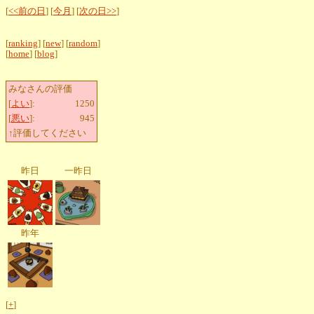
[
<<前の日
] [
今月
] [
次の日>>
]
[
ranking
] [
new
] [
random
]
[
home
] [
blog
]
みなさんの評価
[
よい
]:
1250
[
悪い
]:
945
↑評価してください
昨日
一昨日
昨年
[
+
]