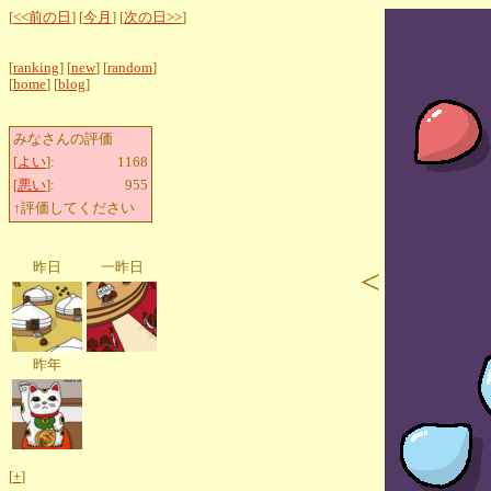
[
<<前の日
] [
今月
] [
次の日>>
]
[
ranking
] [
new
] [
random
]
[
home
] [
blog
]
みなさんの評価
[
よい
]:
1168
[
悪い
]:
955
↑評価してください
昨日
一昨日
<
昨年
[
+
]