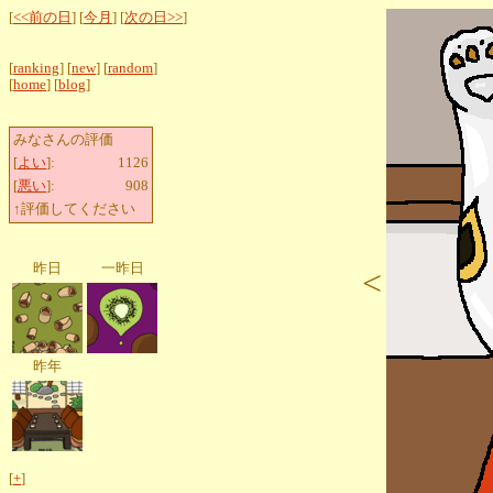
[
<<前の日
] [
今月
] [
次の日>>
]
[
ranking
] [
new
] [
random
]
[
home
] [
blog
]
みなさんの評価
[
よい
]:
1126
[
悪い
]:
908
↑評価してください
昨日
一昨日
<
昨年
[
+
]