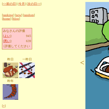
[
<<前の日
] [
今月
] [
次の日>>
]
[
ranking
] [
new
] [
random
]
[
home
] [
blog
]
みなさんの評価
[
よい
]:
945
[
悪い
]:
639
↑評価してください
昨日
一昨日
<
昨年
[
+
]