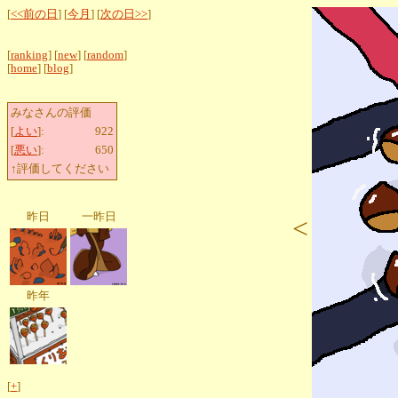
[
<<前の日
] [
今月
] [
次の日>>
]
[
ranking
] [
new
] [
random
]
[
home
] [
blog
]
みなさんの評価
[
よい
]:
922
[
悪い
]:
650
↑評価してください
昨日
一昨日
<
昨年
[
+
]