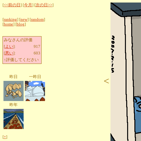
[
<<前の日
] [
今月
] [
次の日>>
]
[
ranking
] [
new
] [
random
]
[
home
] [
blog
]
みなさんの評価
[
よい
]:
917
[
悪い
]:
603
↑評価してください
昨日
一昨日
<
昨年
[
+
]