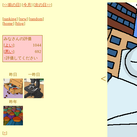
[
<<前の日
] [
今月
] [
次の日>>
]
[
ranking
] [
new
] [
random
]
[
home
] [
blog
]
みなさんの評価
[
よい
]:
1044
[
悪い
]:
692
↑評価してください
昨日
一昨日
<
昨年
[
+
]