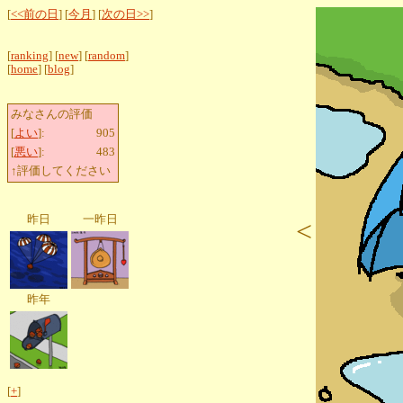
[
<<前の日
] [
今月
] [
次の日>>
]
[
ranking
] [
new
] [
random
]
[
home
] [
blog
]
みなさんの評価
[
よい
]:
905
[
悪い
]:
483
↑評価してください
昨日
一昨日
<
昨年
[
+
]