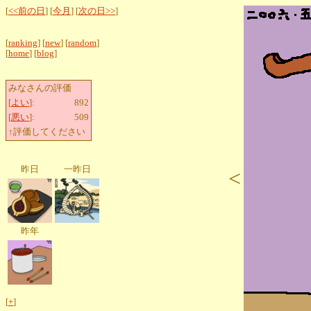
[
<<前の日
] [
今月
] [
次の日>>
]
[
ranking
] [
new
] [
random
]
[
home
] [
blog
]
みなさんの評価
[
よい
]:
892
[
悪い
]:
509
↑評価してください
昨日
一昨日
<
昨年
[
+
]