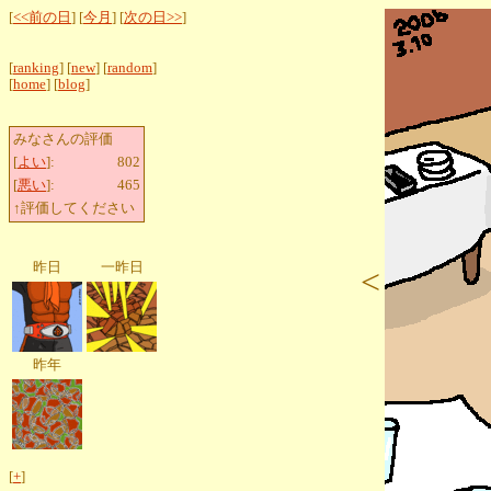
[
<<前の日
] [
今月
] [
次の日>>
]
[
ranking
] [
new
] [
random
]
[
home
] [
blog
]
みなさんの評価
[
よい
]:
802
[
悪い
]:
465
↑評価してください
昨日
一昨日
<
昨年
[
+
]