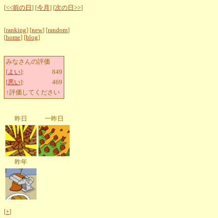
[
<<前の日
] [
今月
] [
次の日>>
]
[
ranking
] [
new
] [
random
]
[
home
] [
blog
]
みなさんの評価
[
よい
]:
849
[
悪い
]:
469
↑評価してください
昨日
一昨日
昨年
[
+
]