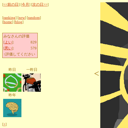
[
<<前の日
] [
今月
] [
次の日>>
]
[
ranking
] [
new
] [
random
]
[
home
] [
blog
]
みなさんの評価
[
よい
]:
829
[
悪い
]:
579
↑評価してください
昨日
一昨日
<
昨年
[
+
]