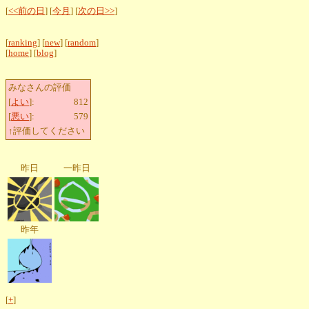
[
<<前の日
] [
今月
] [
次の日>>
]
[
ranking
] [
new
] [
random
]
[
home
] [
blog
]
みなさんの評価
[
よい
]:
812
[
悪い
]:
579
↑評価してください
昨日
一昨日
昨年
[
+
]