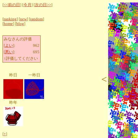
[
<<前の日
] [
今月
] [
次の日>>
]
[
ranking
] [
new
] [
random
]
[
home
] [
blog
]
みなさんの評価
[
よい
]:
962
[
悪い
]:
695
↑評価してください
昨日
一昨日
<
昨年
[
+
]