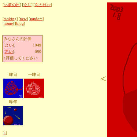
[
<<前の日
] [
今月
] [
次の日>>
]
[
ranking
] [
new
] [
random
]
[
home
] [
blog
]
みなさんの評価
[
よい
]:
1049
[
悪い
]:
699
↑評価してください
昨日
一昨日
<
昨年
[
+
]