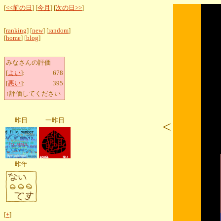
[
<<前の日
] [
今月
] [
次の日>>
]
[
ranking
] [
new
] [
random
]
[
home
] [
blog
]
みなさんの評価
[
よい
]:
678
[
悪い
]:
395
↑評価してください
昨日
一昨日
<
昨年
[
+
]