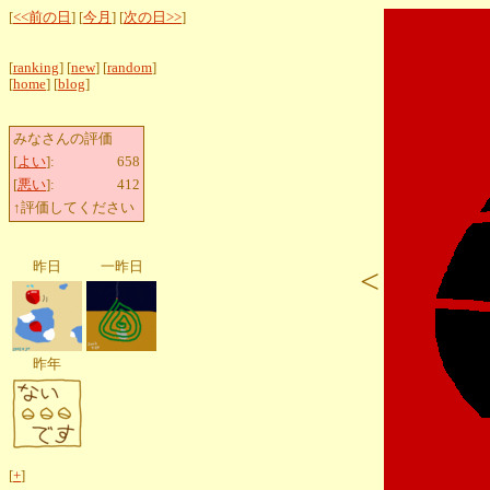
[
<<前の日
] [
今月
] [
次の日>>
]
[
ranking
] [
new
] [
random
]
[
home
] [
blog
]
みなさんの評価
[
よい
]:
658
[
悪い
]:
412
↑評価してください
昨日
一昨日
<
昨年
[
+
]