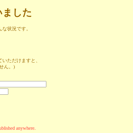
ざいました
んな状況です。
ていただけますと、
せん。)
ublished anywhere.