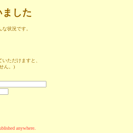
ざいました
んな状況です。
ていただけますと、
せん。)
ublished anywhere.