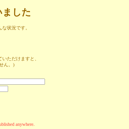
ざいました
んな状況です。
ていただけますと、
せん。)
ublished anywhere.