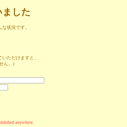
ざいました
んな状況です。
ていただけますと、
せん。)
ublished anywhere.