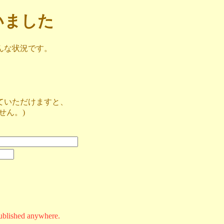
ざいました
んな状況です。
ていただけますと、
せん。)
ublished anywhere.