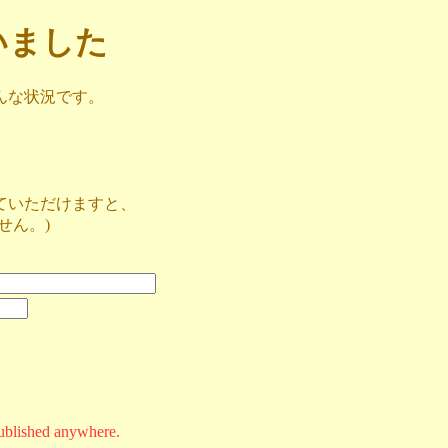
ざいました
んな状況です。
ていただけますと、
せん。)
ublished anywhere.