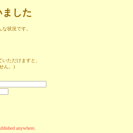
ざいました
んな状況です。
ていただけますと、
せん。)
ublished anywhere.