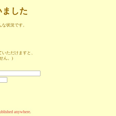
ざいました
んな状況です。
ていただけますと、
せん。)
ublished anywhere.