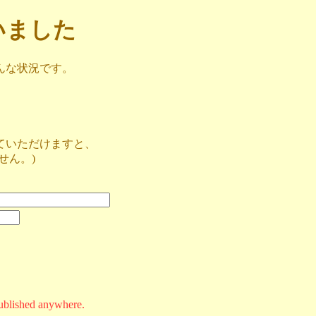
ざいました
んな状況です。
ていただけますと、
せん。)
ublished anywhere.