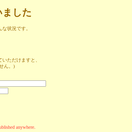
ざいました
んな状況です。
ていただけますと、
せん。)
ublished anywhere.