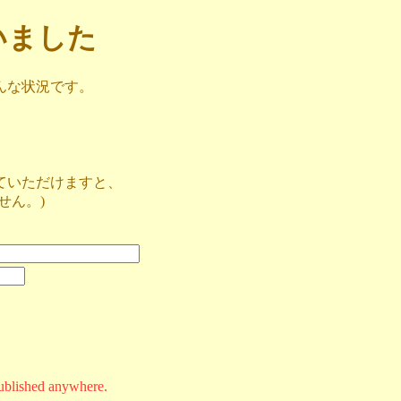
ざいました
んな状況です。
ていただけますと、
せん。)
ublished anywhere.