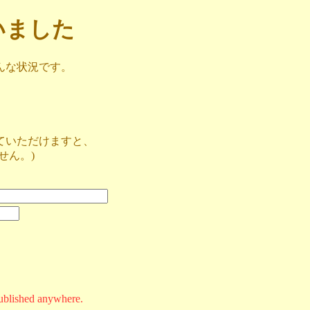
ざいました
んな状況です。
ていただけますと、
せん。)
ublished anywhere.