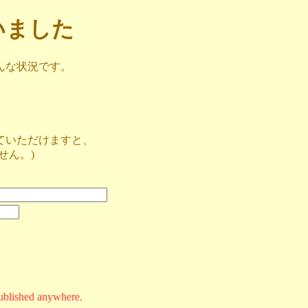
ざいました
んな状況です。
ていただけますと、
せん。)
ublished anywhere.