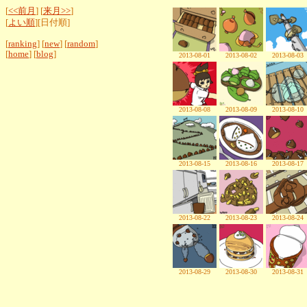
[
<<前月
] [
来月>>
]
[
よい順
][日付順]
[
ranking
] [
new
] [
random
]
[
home
] [
blog
]
2013-08-01
2013-08-02
2013-08-03
2013-08-08
2013-08-09
2013-08-10
2013-08-15
2013-08-16
2013-08-17
2013-08-22
2013-08-23
2013-08-24
2013-08-29
2013-08-30
2013-08-31