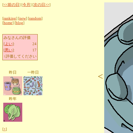
[
<<前の日
] [
今月
] [
次の日>>
]
[
ranking
] [
new
] [
random
]
[
home
] [
blog
]
みなさんの評価
[
よい
]:
24
[
悪い
]:
17
↑評価してください
昨日
一昨日
<
昨年
[
+
]