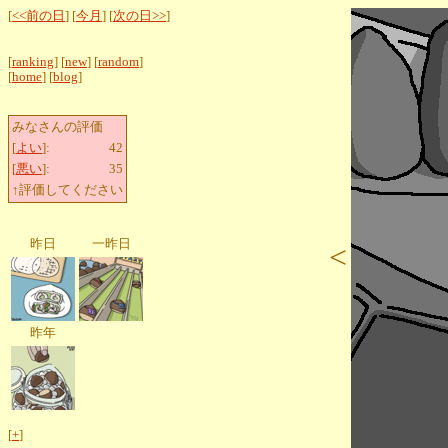
[
<<前の日
] [
今月
] [
次の日>>
]
[
ranking
] [
new
] [
random
]
[
home
] [
blog
]
みなさんの評価
[
よい
]:
42
[
悪い
]:
35
↑評価してください
昨日
一昨日
<
昨年
[
+
]