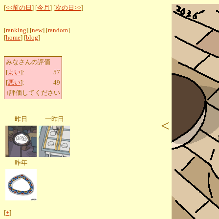
[
<<前の日
] [
今月
] [
次の日>>
]
[
ranking
] [
new
] [
random
]
[
home
] [
blog
]
みなさんの評価
[
よい
]:
57
[
悪い
]:
49
↑評価してください
昨日
一昨日
<
昨年
[
+
]