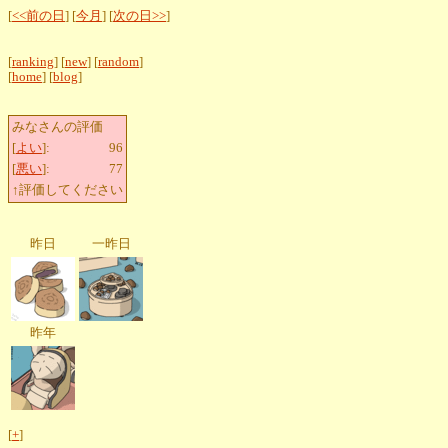
[
<<前の日
] [
今月
] [
次の日>>
]
[
ranking
] [
new
] [
random
]
[
home
] [
blog
]
みなさんの評価
[
よい
]:
96
[
悪い
]:
77
↑評価してください
昨日
一昨日
昨年
[
+
]