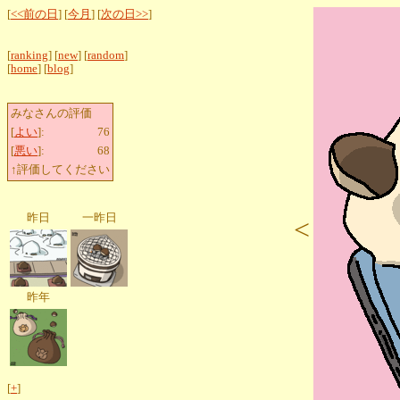
[
<<前の日
] [
今月
] [
次の日>>
]
[
ranking
] [
new
] [
random
]
[
home
] [
blog
]
みなさんの評価
[
よい
]:
76
[
悪い
]:
68
↑評価してください
昨日
一昨日
<
昨年
[
+
]