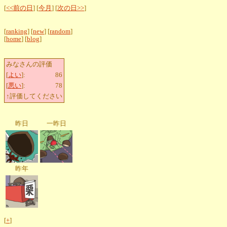
[
<<前の日
] [
今月
] [
次の日>>
]
[
ranking
] [
new
] [
random
]
[
home
] [
blog
]
みなさんの評価
[
よい
]:
86
[
悪い
]:
78
↑評価してください
昨日
一昨日
昨年
[
+
]