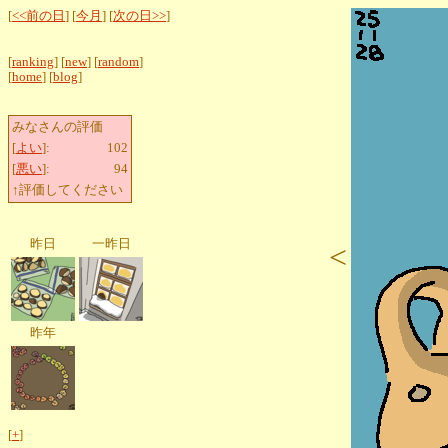
[
<<前の日
] [
今月
] [
次の日>>
]
[
ranking
] [
new
] [
random
]
[
home
] [
blog
]
みなさんの評価
[
よい
]:
102
[
悪い
]:
94
↑評価してください
昨日
一昨日
<
昨年
[
+
]