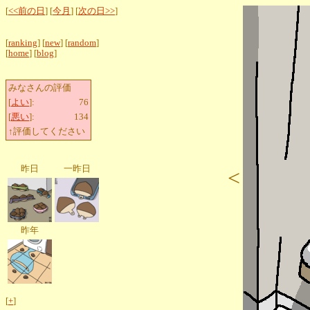
[
<<前の日
] [
今月
] [
次の日>>
]
[
ranking
] [
new
] [
random
]
[
home
] [
blog
]
みなさんの評価
[
よい
]:
76
[
悪い
]:
134
↑評価してください
昨日
一昨日
<
昨年
[
+
]