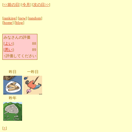
[
<<前の日
] [
今月
] [
次の日>>
]
[
ranking
] [
new
] [
random
]
[
home
] [
blog
]
みなさんの評価
[
よい
]:
88
[
悪い
]:
89
↑評価してください
昨日
一昨日
昨年
[
+
]