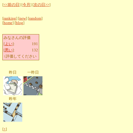
[
<<前の日
] [
今月
] [
次の日>>
]
[
ranking
] [
new
] [
random
]
[
home
] [
blog
]
みなさんの評価
[
よい
]:
191
[
悪い
]:
132
↑評価してください
昨日
一昨日
昨年
[
+
]