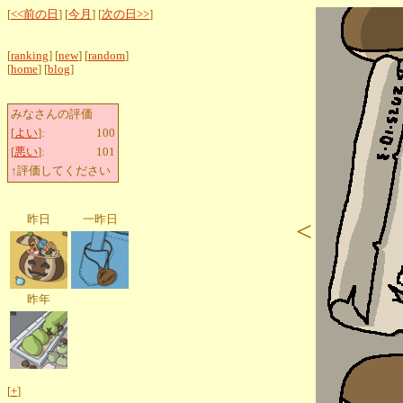
[
<<前の日
] [
今月
] [
次の日>>
]
[
ranking
] [
new
] [
random
]
[
home
] [
blog
]
みなさんの評価
[
よい
]:
100
[
悪い
]:
101
↑評価してください
昨日
一昨日
<
昨年
[
+
]