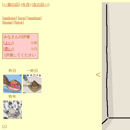
[
<<前の日
] [
今月
] [
次の日>>
]
[
ranking
] [
new
] [
random
]
[
home
] [
blog
]
みなさんの評価
[
よい
]:
130
[
悪い
]:
115
↑評価してください
昨日
一昨日
<
昨年
[
+
]