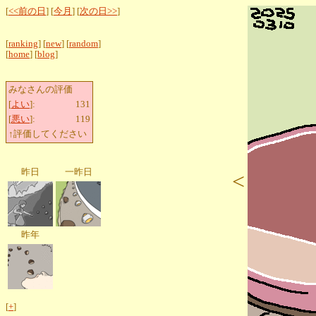
[
<<前の日
] [
今月
] [
次の日>>
]
[
ranking
] [
new
] [
random
]
[
home
] [
blog
]
みなさんの評価
[
よい
]:
131
[
悪い
]:
119
↑評価してください
昨日
一昨日
<
昨年
[
+
]